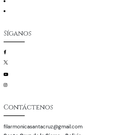
La Filarmónica
Mecenas
Síganos
/filarmonicascz
/filarmonicascz
/filarmonicascz
/filarmonicascz
Contáctenos
filarmonicasantacruz@gmail.com