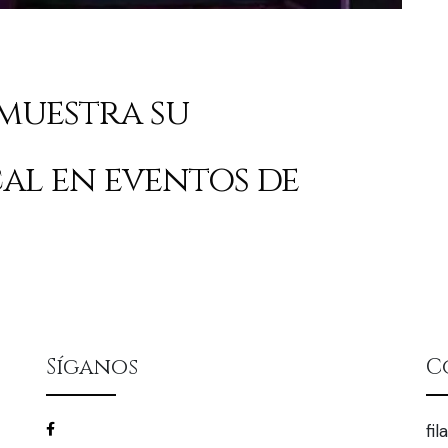
muestra su
cal en eventos de
Síganos
C
/filarmonicascz
fi