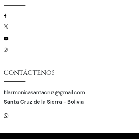
/filarmonicascz
/filarmonicascz
/filarmonicascz
/filarmonicascz
Contáctenos
filarmonicasantacruz@gmail.com
Santa Cruz de la Sierra - Bolivia
+591 75585821