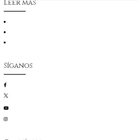
Leer más
Conciertos
La Filarmónica
Mecenas
Síganos
/filarmonicascz
/filarmonicascz
/filarmonicascz
/filarmonicascz