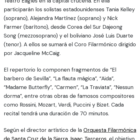
Teatro Eagles en la capital cruceña. En ella
participarán los solistas estadounidenses Tania Kelley
(soprano), Alejandra Martínez (soprano) y Nick
Farmer (barítono), desde Corea del Sur Dajeong
Song (mezzosoprano) y el boliviano José Luis Duarte
(tenor). A ellos se sumará el Coro Filarmónico dirigido
por Jacqueline McCaig.
El repertorio lo componen fragmentos de “El
barbero de Sevilla”, “La flauta mágica”, “Aida”,
“Madame Butterfly”, “Carmen”, “La Traviata”, “Nessun
dorma”, entre otras obras de famosos compositores
como Rossini, Mozart, Verdi, Puccini y Bizet. Cada
recital tendrá una duración de 70 minutos.
Según el director artístico de la
Orquesta Filarmónica
de Santa Cruz de la Sierra
,
Isaac Terceros
, el objetivo