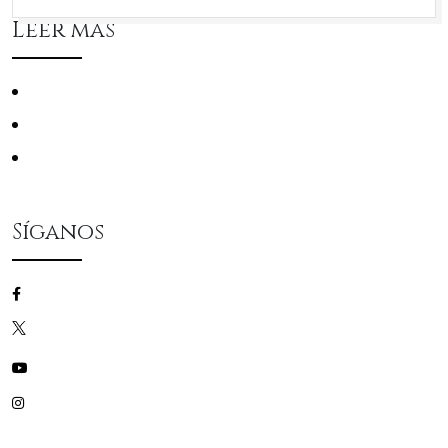
Leer más
Conciertos
La Filarmónica
Mecenas
Síganos
/filarmonicascz
/filarmonicascz
/filarmonicascz
/filarmonicascz