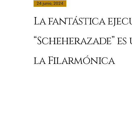
24 junio, 2024
La fantástica eje
“Scheherazade” es
la Filarmónica